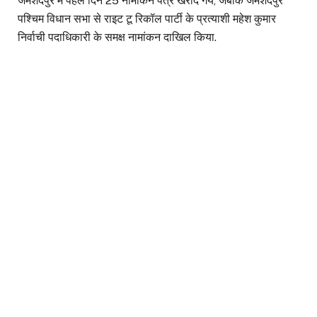
जमशेदपुर में पहले दिन 25 नामांकन पत्र खरीदे गये, जबकि जमशेदपुर
पश्चिम विधान सभा से राइट टू रिकॉल पार्टी के प्रत्याशी महेश कुमार
निर्वाची पदाधिकारी के समक्ष नामांकन दाखिल किया.