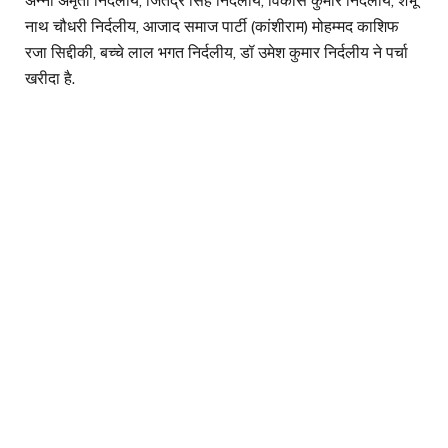
अन्नी अमृता निर्दलीय, जितेंद्र सिंह निर्दलीय, विकास कुमार निर्दलीय, शंभू
नाथ चौधरी निर्दलीय, आजाद समाज पार्टी (कांशीराम) मोहम्मद काशिफ
रजा सिद्दीकी, बच्चे लाल भगत निर्दलीय, डॉ उमेश कुमार निर्दलीय ने पर्चा
खरीदा है.