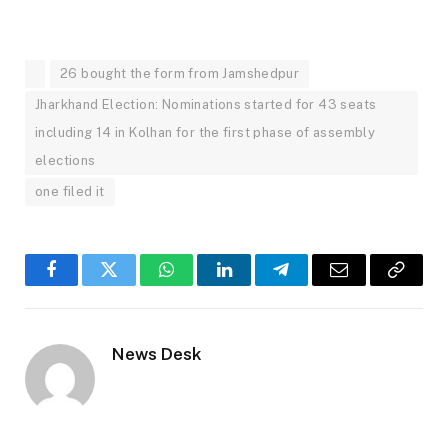
26 bought the form from Jamshedpur
Jharkhand Election: Nominations started for 43 seats
including 14 in Kolhan for the first phase of assembly
elections
one filed it
Facebook
Twitter
WhatsApp
LinkedIn
Telegram
Email
Copy
Link
News Desk