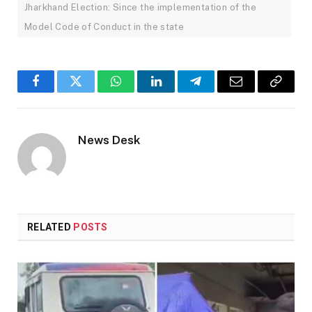
Jharkhand Election: Since the implementation of the
Model Code of Conduct in the state
Facebook
Twitter
WhatsApp
LinkedIn
Telegram
Email
Copy
Link
News Desk
RELATED
POSTS