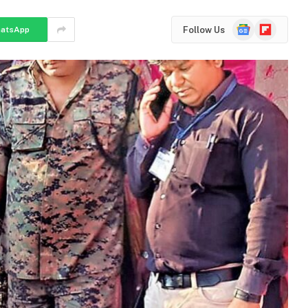
Google
Flipboard
Follow Us
atsApp
News