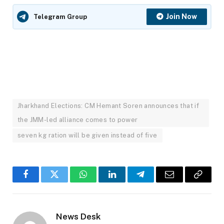
Join Now
Telegram Group
Jharkhand Elections: CM Hemant Soren announces that if
the JMM-led alliance comes to power
seven kg ration will be given instead of five
Facebook
Twitter
WhatsApp
LinkedIn
Telegram
Email
Copy
Link
News Desk