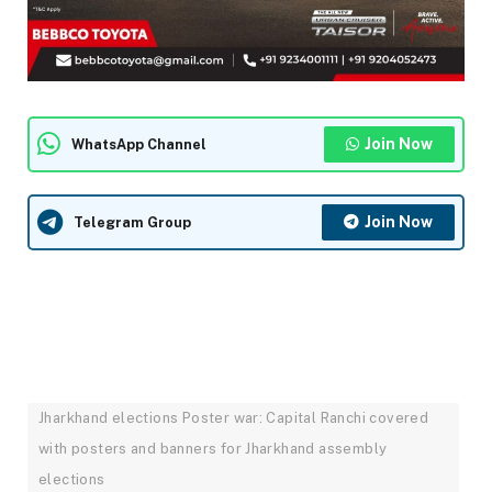
Join Now
WhatsApp Channel
Join Now
Telegram Group
Jharkhand elections Poster war: Capital Ranchi covered
with posters and banners for Jharkhand assembly
elections