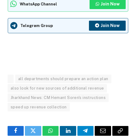
Join Now
WhatsApp Channel
Join Now
Telegram Group
all departments should prepare an action plan
also look for new sources of additional revenue
Jharkhand News: CM Hemant Soren's instructions
speed up revenue collection
Facebook
Twitter
WhatsApp
LinkedIn
Telegram
Email
Copy