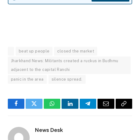
beat up people
closed the market
Jharkhand News: Militants created a ruckus in Budhmu
adjacent to the capital Ranchi
panic in the area
silence spread.
Facebook
Twitter
WhatsApp
LinkedIn
Telegram
Email
Copy
Link
News Desk