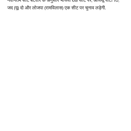
नवीनतम सीट बंटवारे के अनुसार भाजपा 68 सीट पर, आजसू पार्टी 10,
जद (यू) दो और लोजपा (रामविलास) एक सीट पर चुनाव लड़ेगी.