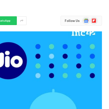
Google
Flipboard
Follow Us
atsApp
News