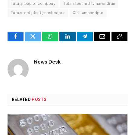
Tata group of compony
Tata steel md tv narendran
Tata steel plant jamshedpur
Xlri Jamshedpur
Facebook
Twitter
WhatsApp
LinkedIn
Telegram
Email
Copy
Link
News Desk
RELATED
POSTS