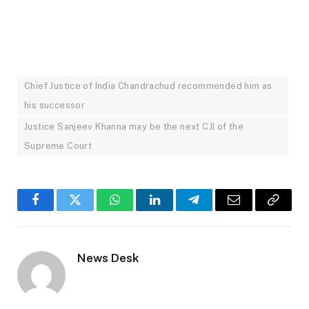
Chief Justice of India Chandrachud recommended him as
his successor
Justice Sanjeev Khanna may be the next CJI of the
Supreme Court
Facebook
Twitter
WhatsApp
LinkedIn
Telegram
Email
Copy
Link
News Desk