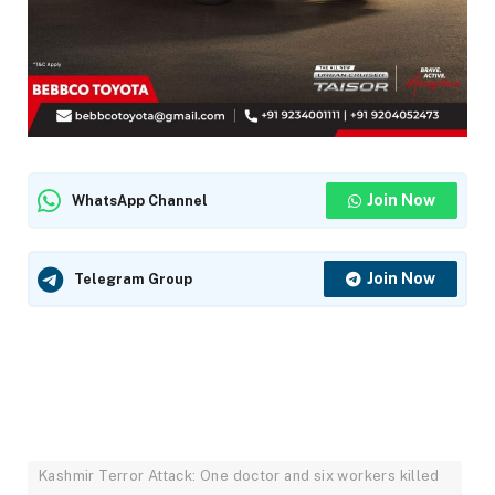
Join Now
WhatsApp Channel
Join Now
Telegram Group
Kashmir Terror Attack: One doctor and six workers killed