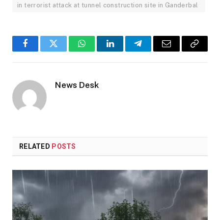
in terrorist attack at tunnel construction site in Ganderbal
Facebook
Twitter
WhatsApp
LinkedIn
Telegram
Email
Copy
Link
News Desk
RELATED
POSTS