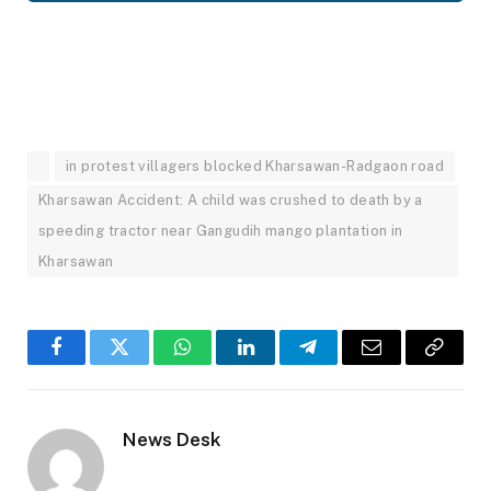
in protest villagers blocked Kharsawan-Radgaon road
Kharsawan Accident: A child was crushed to death by a
speeding tractor near Gangudih mango plantation in
Kharsawan
Facebook
Twitter
WhatsApp
LinkedIn
Telegram
Email
Copy
Link
News Desk