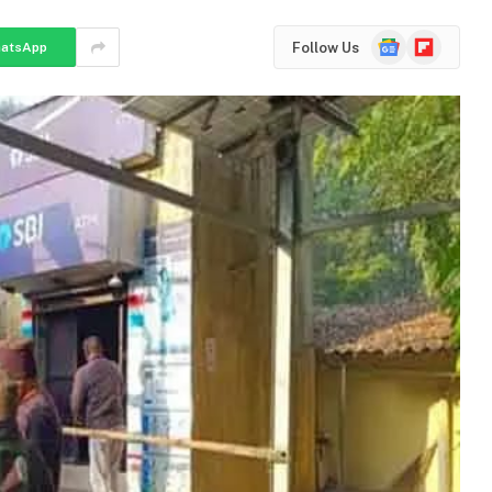
Google
Flipboard
Follow Us
atsApp
News