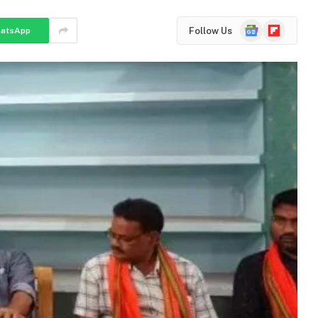
Google
Flipboard
Follow Us
atsApp
News