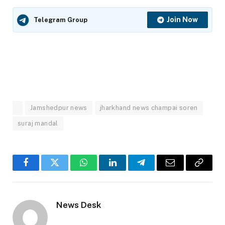
Join Now
Telegram Group
Jamshedpur news
jharkhand news champai soren
suraj mandal
Facebook
Twitter
WhatsApp
LinkedIn
Telegram
Email
Copy
Link
News Desk