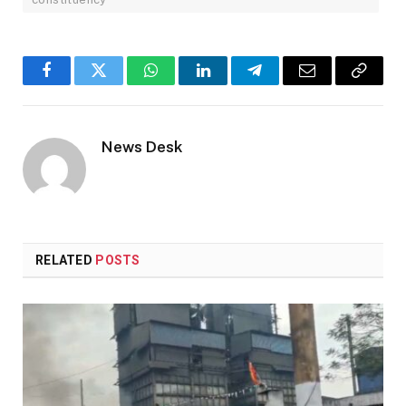
Facebook
Twitter
WhatsApp
LinkedIn
Telegram
Email
Copy
Link
News Desk
RELATED
POSTS