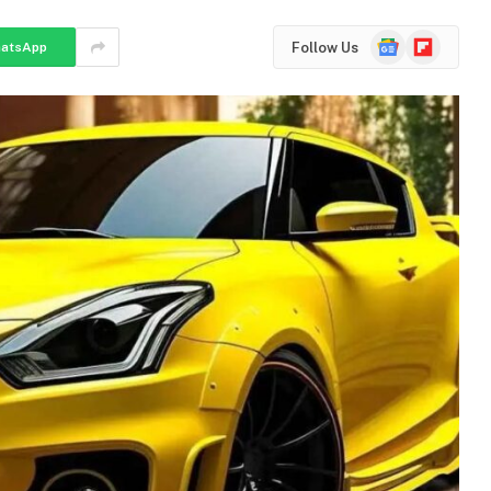
Google
Flipboard
Follow Us
atsApp
News