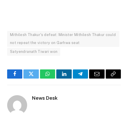
Mithilesh Thakur's defeat: Minister Mithilesh Thakur could
not repeat the victory on Garhwa seat
Satyendranath Tiwari won
Facebook
Twitter
WhatsApp
LinkedIn
Telegram
Email
Copy
Link
News Desk