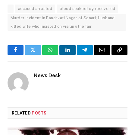
accused arrested
blood soaked leg recovered
Murder incident in Panchvati Nagar of Sonari; Husband
killed wife who insisted on visiting the fair
Facebook
Twitter
WhatsApp
LinkedIn
Telegram
Email
Copy
Link
News Desk
RELATED
POSTS