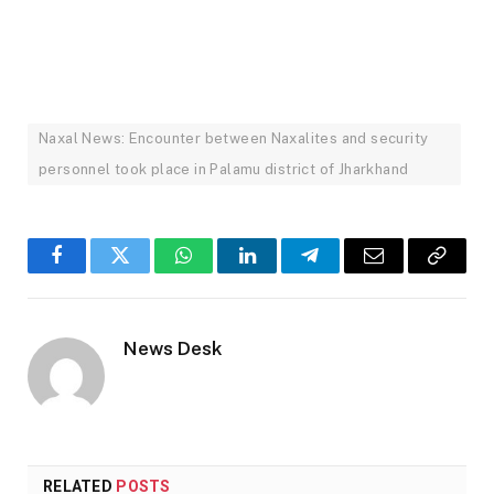
Naxal News: Encounter between Naxalites and security
personnel took place in Palamu district of Jharkhand
Facebook
Twitter
WhatsApp
LinkedIn
Telegram
Email
Copy
Link
News Desk
RELATED
POSTS