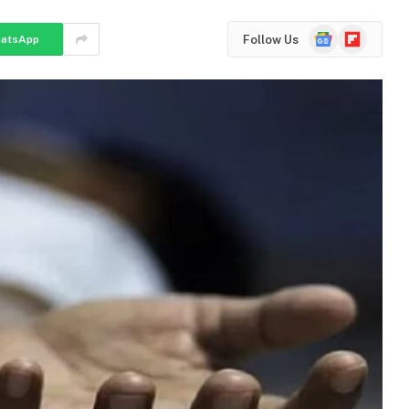
Google
Flipboard
Follow Us
atsApp
News