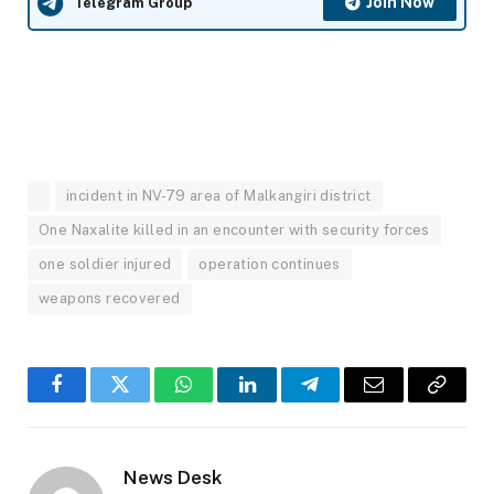
Join Now
Telegram Group
incident in NV-79 area of ​​Malkangiri district
One Naxalite killed in an encounter with security forces
one soldier injured
operation continues
weapons recovered
Facebook
Twitter
WhatsApp
LinkedIn
Telegram
Email
Copy
Link
News Desk