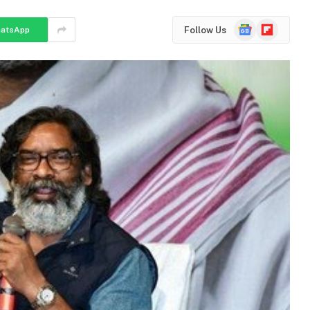
Google
Flipboard
Follow Us
atsApp
News