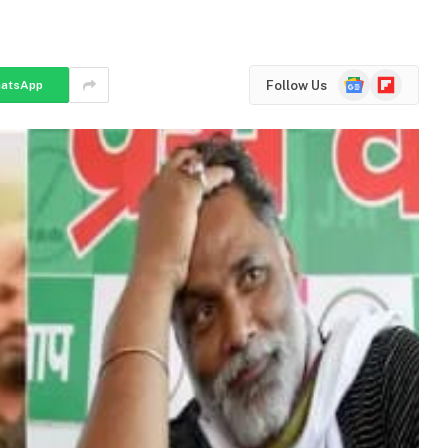
Google
Flipboard
Follow Us
atsApp
News