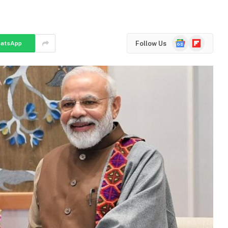
Google
Flipboard
Follow Us
atsApp
News