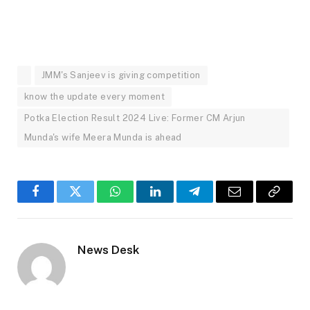
JMM's Sanjeev is giving competition
know the update every moment
Potka Election Result 2024 Live: Former CM Arjun
Munda's wife Meera Munda is ahead
Facebook
Twitter
WhatsApp
LinkedIn
Telegram
Email
Copy
Link
News Desk