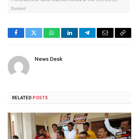
Summit
Facebook
Twitter
WhatsApp
LinkedIn
Telegram
Email
Copy
Link
News Desk
RELATED
POSTS