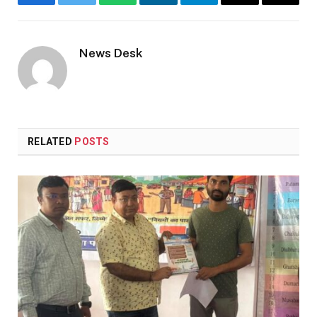
Facebook
Twitter
WhatsApp
LinkedIn
Telegram
Email
Copy
Link
News Desk
RELATED
POSTS