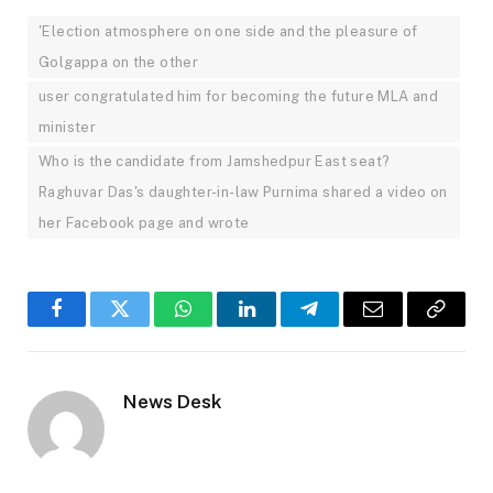
'Election atmosphere on one side and the pleasure of
Golgappa on the other
user congratulated him for becoming the future MLA and
minister
Who is the candidate from Jamshedpur East seat?
Raghuvar Das's daughter-in-law Purnima shared a video on
her Facebook page and wrote
Facebook
Twitter
WhatsApp
LinkedIn
Telegram
Email
Copy
Link
News Desk