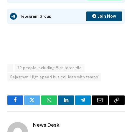
Join Now
Telegram Group
12 people including 8 children die
Rajasthan: High speed bus collides with tempo
Facebook
Twitter
WhatsApp
LinkedIn
Telegram
Email
Copy
Link
News Desk