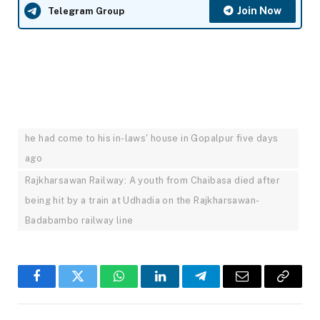
Join Now
Telegram Group
he had come to his in-laws' house in Gopalpur five days
ago
Rajkharsawan Railway: A youth from Chaibasa died after
being hit by a train at Udhadia on the Rajkharsawan-
Badabambo railway line
Facebook
Twitter
WhatsApp
LinkedIn
Telegram
Email
Copy
Link