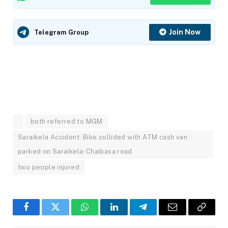
Join Now
Telegram Group
both referred to MGM
Saraikela Accident: Bike collided with ATM cash van
parked on Saraikela-Chaibasa road
two people injured
Facebook
Twitter
WhatsApp
LinkedIn
Telegram
Email
Copy