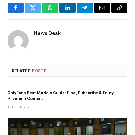
Facebook
Twitter
WhatsApp
LinkedIn
Telegram
Email
Copy
Link
News Desk
RELATED
POSTS
OnlyFans Best Models Guide: Find, Subscribe & Enjoy
Premium Content
AUGUST 8, 2026