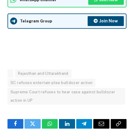
Join Now
Telegram Group
Rajasthan and Uttarakhand
SC refuses entertain plea bulldozer action
Supreme Court refuses to hear case against bulldozer
action in UP
Facebook
Twitter
WhatsApp
LinkedIn
Telegram
Email
Copy