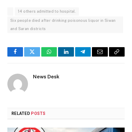
14 others admitted to hospital.
Six people died after drinking poisonous liquor in Siwan
and Saran districts
Facebook
Twitter
WhatsApp
LinkedIn
Telegram
Email
Copy
Link
News Desk
RELATED
POSTS