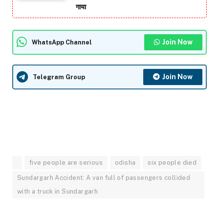
गाया
Join Now
WhatsApp Channel
Join Now
Telegram Group
five people are serious
odisha
six people died
Sundargarh Accident: A van full of passengers collided
with a truck in Sundargarh