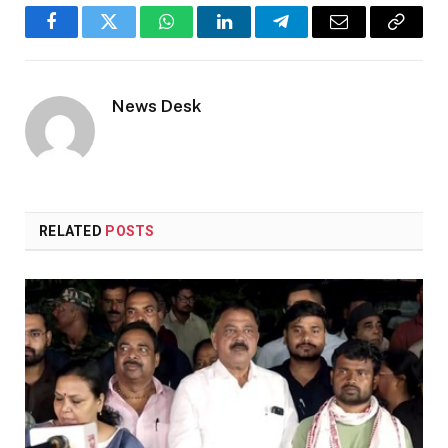
Facebook
Twitter
WhatsApp
LinkedIn
Telegram
Email
Copy
Link
News Desk
RELATED
POSTS