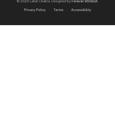
© 2026 Lahar Chakra. Designed by
Forever Infotech
.
Privacy Policy
Terms
Accessibility