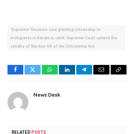
'Supreme' Decision: Law granting citizenship to
immigrants in Assam is valid; Supreme Court upheld the
validity of Section 6A of the Citizenship Act
Facebook
Twitter
WhatsApp
LinkedIn
Telegram
Email
Copy
Link
News Desk
RELATED
POSTS