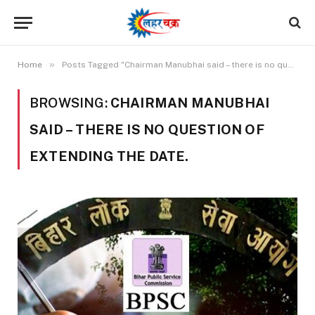
»
Home
Posts Tagged "Chairman Manubhai said – there is no question of extending the date."
BROWSING:
CHAIRMAN MANUBHAI
SAID – THERE IS NO QUESTION OF
EXTENDING THE DATE.