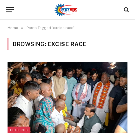
»
Home
Posts Tagged "excise race"
BROWSING:
EXCISE RACE
HEADLINES