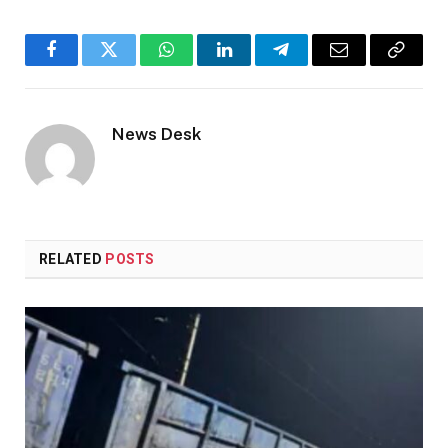
Facebook
Twitter
WhatsApp
LinkedIn
Telegram
Email
Copy
Link
News Desk
RELATED
POSTS