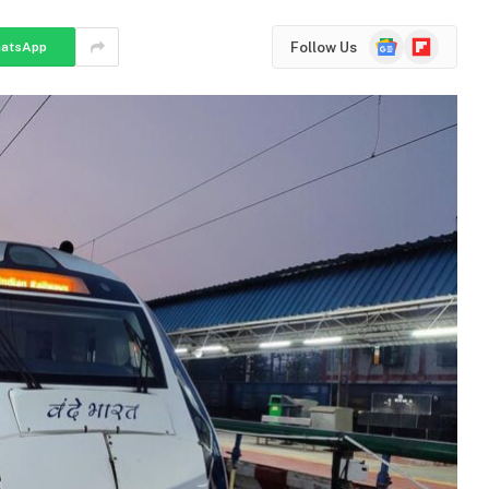
Google
Flipboard
Follow Us
atsApp
News