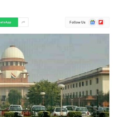
Google
Flipboard
Follow Us
atsApp
News