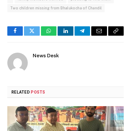
Two children missing from Bhalukocha of Chandil
Facebook
Twitter
WhatsApp
LinkedIn
Telegram
Email
Copy
Link
News Desk
RELATED
POSTS