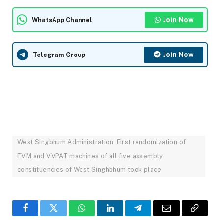
Join Now
WhatsApp Channel
Join Now
Telegram Group
West Singbhum Administration: First randomization of
EVM and VVPAT machines of all five assembly
constituencies of West Singhbhum took place
Facebook
Twitter
WhatsApp
LinkedIn
Telegram
Email
Copy