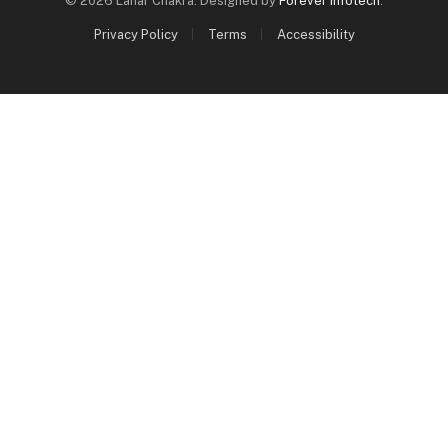
© 2026 Lahar Chakra. Designed by
Forever Infotech
.
Privacy Policy
Terms
Accessibility