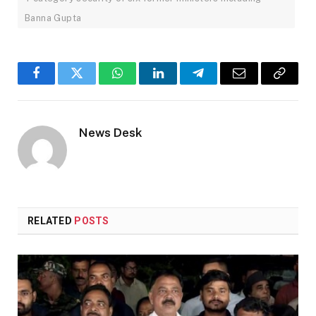
Banna Gupta
Facebook
Twitter
WhatsApp
LinkedIn
Telegram
Email
Copy
Link
News Desk
RELATED
POSTS