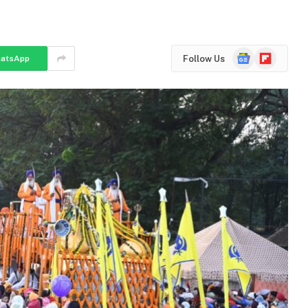
Google
Flipboard
Follow Us
atsApp
News