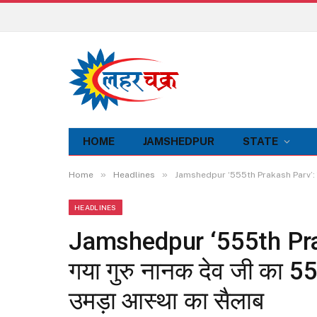
HOME
JAMSHEDPUR
STATE
»
»
Home
Headlines
Jamshedpur ‘555th Prakash Parv’: श्रद्धाभ
HEADLINES
Jamshedpur ‘555th Prakas
गया गुरु नानक देव जी का 555व
उमड़ा आस्था का सैलाब