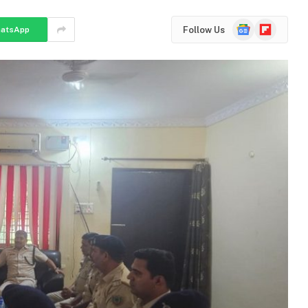
Google
Flipboard
Follow Us
atsApp
News