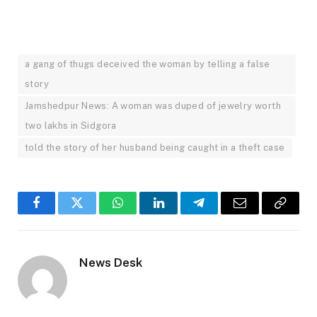
a gang of thugs deceived the woman by telling a false
story
Jamshedpur News: A woman was duped of jewelry worth
two lakhs in Sidgora
told the story of her husband being caught in a theft case
Facebook
Twitter
WhatsApp
LinkedIn
Telegram
Email
Copy
Link
News Desk