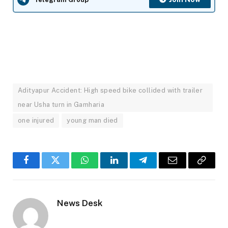
Adityapur Accident: High speed bike collided with trailer
near Usha turn in Gamharia
one injured
young man died
Facebook
Twitter
WhatsApp
LinkedIn
Telegram
Email
Copy
Link
News Desk